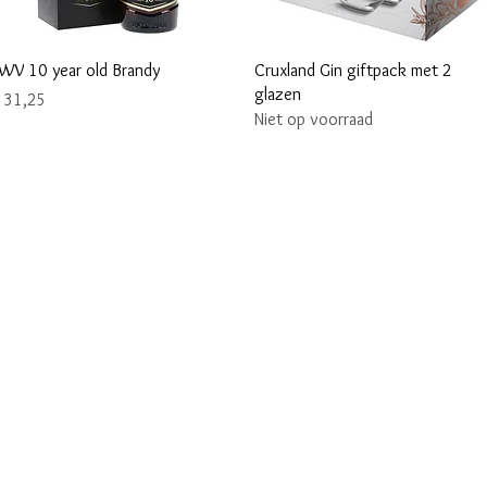
Snel overzicht
Snel overzicht
WV 10 year old Brandy
Cruxland Gin giftpack met 2
glazen
ijs
 31,25
Niet op voorraad