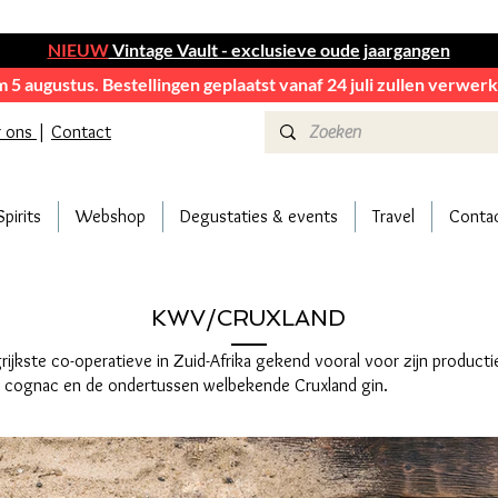
NIEUW
Vintage Vault - exclusieve oude jaargangen
em 5 augustus. Bestellingen geplaatst vanaf 24 juli zullen verwe
r ons
|
Contact
Spirits
Webshop
Degustaties & events
Travel
Conta
KWV/CRUXLAND
rijkste co-operatieve in Zuid-Afrika gekend vooral voor zijn producti
, cognac en de ondertussen welbekende Cruxland gin.