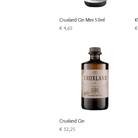
Snel overzicht
Cruxland Gin Mini 50ml
K
Prijs
Pr
€ 4,65
€
Snel overzicht
Cruxland Gin
Prijs
€ 32,25