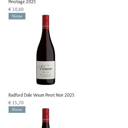
Pinotage 2025
Prijs
€ 10,60
Nieuw
Radford Dale Vinum Pinot Noir 2025
Prijs
€ 15,70
Nieuw