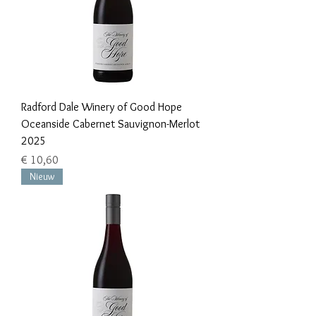
Radford Dale Winery of Good Hope
Oceanside Cabernet Sauvignon-Merlot
2025
Prijs
€ 10,60
Nieuw