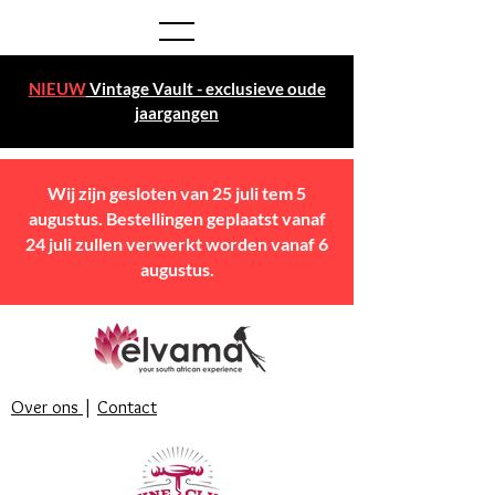
NIEUW
Vintage Vault - exclusieve oude
jaargangen
Wij zijn gesloten van 25 juli tem 5
augustus. Bestellingen geplaatst vanaf
24 juli zullen verwerkt worden vanaf 6
augustus.
Over ons
|
Contact