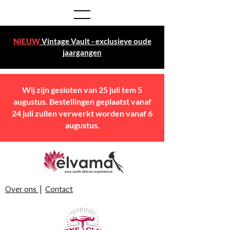
NIEUW
Vintage Vault - exclusieve oude
jaargangen
Wij zijn gesloten van 25 juli tem 5
augustus. Bestellingen geplaatst vanaf
24 juli zullen verwerkt worden vanaf 6
augustus.
Over ons
|
Contact