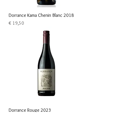
Dorrance Kama Chenin Blanc 2018
Prijs
€ 19,50
Dorrance Rouge 2023
Prijs
€ 11,60