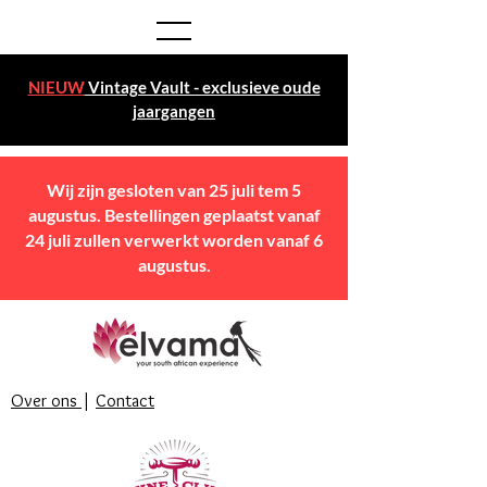
NIEUW
Vintage Vault - exclusieve oude
jaargangen
Wij zijn gesloten van 25 juli tem 5
augustus. Bestellingen geplaatst vanaf
24 juli zullen verwerkt worden vanaf 6
augustus.
Over ons
|
Contact