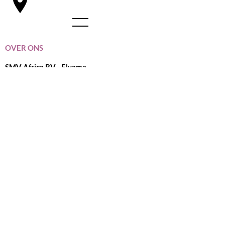
OVER ONS
SMV Africa BV - Elvama
Beversesteenweg 622
8800 Roeselare
België
Wij hebben geen fysieke winkel maar
steeds welkom na een seintje
I
NFORMATIE
Wijn verzenden & retourneren
Verkoopsvoorwaarden
Disclaimer & Privacy beleid
CONTACTEER ONS
Tel :
+32 (0) 51 / 78 80 37