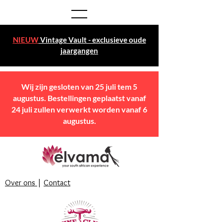
NIEUW
Vintage Vault - exclusieve oude
jaargangen
Wij zijn gesloten van 25 juli tem 5
augustus. Bestellingen geplaatst vanaf
24 juli zullen verwerkt worden vanaf 6
augustus.
Over ons
|
Contact