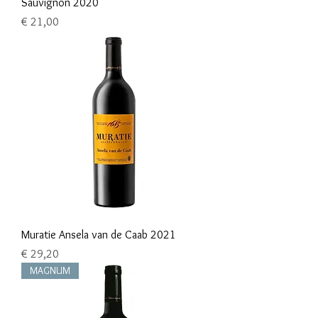
Sauvignon 2020
Prijs
€ 21,00
Muratie Ansela van de Caab 2021
Prijs
€ 29,20
MAGNUM