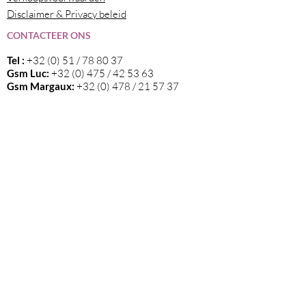
Disclaimer & Privacy beleid
CONTACTEER ONS
Tel :
+32 (0) 51 / 78 80 37
Gsm Luc:
+32 (0) 475 / 42 53 63
Gsm Margaux:
+32 (0) 478 / 21 57 37
Email
:
info@elvama.be
VOLG ONS
Wij zijn de exclusieve invoerder in België
van alle wijnen die op deze website
vermeld staan.
Blijf op de hoogte van nieuwtjes en onze
events via onze nieuwsbrief!
Klik hier
om je in te schrijven