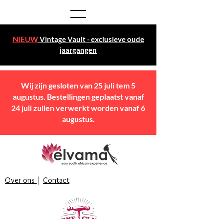
NIEUW
Vintage Vault - exclusieve oude
jaargangen
Wij zijn gesloten van 25 juli tem 5
augustus. Bestellingen geplaatst vanaf
24 juli zullen verwerkt worden vanaf 6
augustus.
Over ons
|
Contact