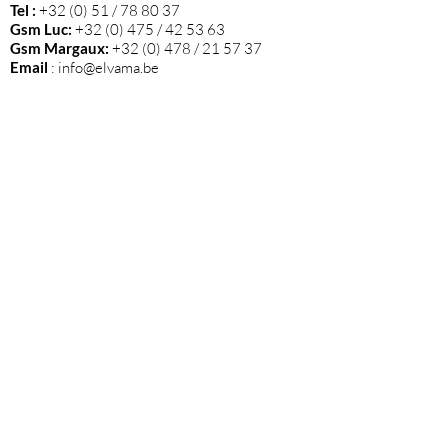
Tel :
+32 (0) 51 / 78 80 37
Gsm Luc:
+32 (0) 475 / 42 53 63
Gsm Margaux:
+32 (0) 478 / 21 57 37
Email
:
info@elvama.be
VOLG ONS
Wij zijn de exclusieve invoerder in België
van alle wijnen die op deze website
vermeld staan.
Blijf op de hoogte van nieuwtjes en onze
events via onze nieuwsbrief!
Klik hier
om je in te schrijven