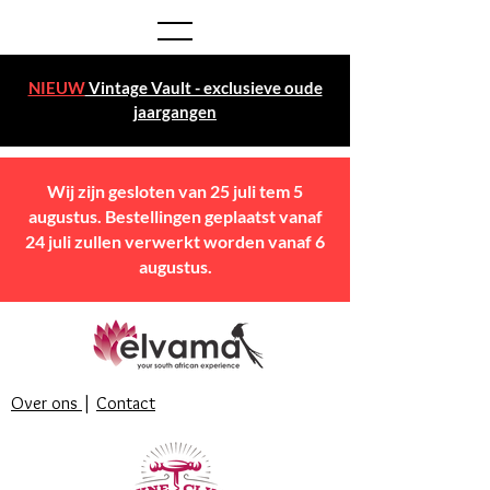
NIEUW
Vintage Vault - exclusieve oude
jaargangen
Wij zijn gesloten van 25 juli tem 5
augustus. Bestellingen geplaatst vanaf
24 juli zullen verwerkt worden vanaf 6
augustus.
Over ons
|
Contact