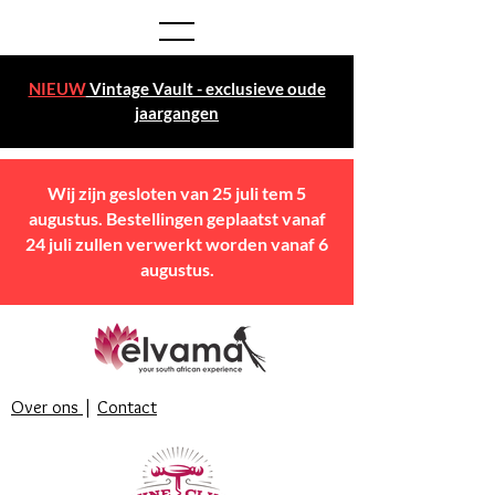
NIEUW
Vintage Vault - exclusieve oude
jaargangen
Wij zijn gesloten van 25 juli tem 5
augustus. Bestellingen geplaatst vanaf
24 juli zullen verwerkt worden vanaf 6
augustus.
Over ons
|
Contact