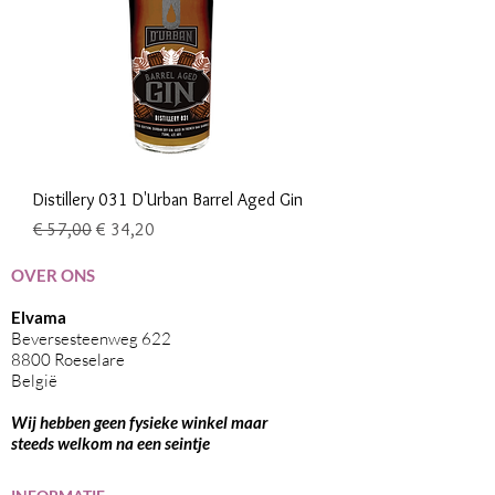
Distillery 031 D'Urban Barrel Aged Gin
Normale prijs
Verkoopprijs
€ 57,00
€ 34,20
OVER ONS
Elvama
Beversesteenweg 622
8800 Roeselare
België
Wij hebben geen fysieke winkel maar
steeds welkom na een seintje