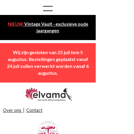
NIEUW
Vintage Vault - exclusieve oude
jaargangen
Wij zijn gesloten van 25 juli tem 5
augustus. Bestellingen geplaatst vanaf
24 juli zullen verwerkt worden vanaf 6
augustus.
Over ons
|
Contact