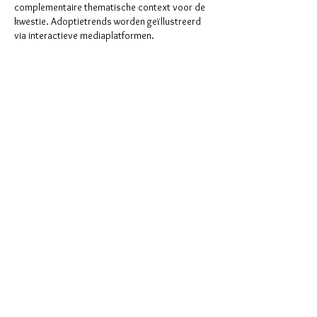
complementaire thematische context voor de 
kwestie. Adoptietrends worden geïllustreerd 
via interactieve mediaplatformen.
Like
Reageren
OVER ONS
Elvama
Beversesteenweg 622
8800 Roeselare
België