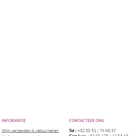
I
NFORMATIE
CONTACTEER ONS
Wijn verzenden & retourneren
Tel :
+32 (0) 51 / 78 80 37
Gsm Luc:
+32 (0) 475 / 42 53 63