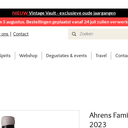
NIEUW
Vintage Vault - exclusieve oude jaargangen
em 5 augustus. Bestellingen geplaatst vanaf 24 juli zullen verwe
r ons
|
Contact
Spirits
Webshop
Degustaties & events
Travel
Conta
Ahrens Fami
2023