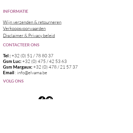
I
NFORMATIE
Wijn verzenden & retourneren
Verkoopsvoorwaarden
Disclaimer & Privacy beleid
CONTACTEER ONS
Tel :
+32 (0) 51 / 78 80 37
Gsm Luc:
+32 (0) 475 / 42 53 63
Gsm Margaux:
+32 (0) 478 / 21 57 37
Email
:
info@elvama.be
VOLG ONS
Wij zijn de exclusieve invoerder in België
van alle wijnen die op deze website
vermeld staan.
Blijf op de hoogte van nieuwtjes en onze