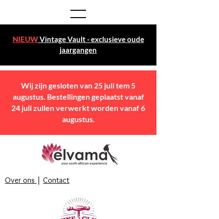
NIEUW
Vintage Vault - exclusieve oude
jaargangen
Wij zijn gesloten van 25 juli tem 5
augustus. Bestellingen geplaatst vanaf
24 juli zullen verwerkt worden vanaf 6
augustus.
Over ons
|
Contact