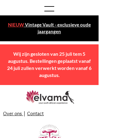
NIEUW
Vintage Vault - exclusieve oude
jaargangen
Wij zijn gesloten van 25 juli tem 5
augustus. Bestellingen geplaatst vanaf
24 juli zullen verwerkt worden vanaf 6
augustus.
Over ons
|
Contact