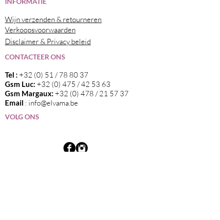
I
NFORMATIE
Wijn verzenden & retourneren
Verkoopsvoorwaarden
Disclaimer & Privacy beleid
CONTACTEER ONS
Tel :
+32 (0) 51 / 78 80 37
Gsm Luc:
+32 (0) 475 / 42 53 63
Gsm Margaux:
+32 (0) 478 / 21 57 37
Email
:
info@elvama.be
VOLG ONS
Wij zijn de exclusieve invoerder in België
van alle wijnen die op deze website
vermeld staan.
Blijf op de hoogte van nieuwtjes en onze
events via onze nieuwsbrief!
Klik hier