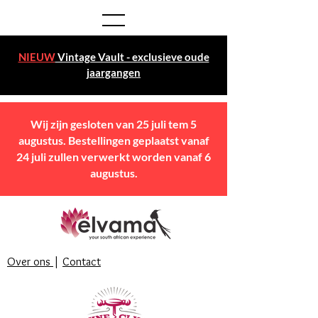
NIEUW
Vintage Vault - exclusieve oude
jaargangen
Wij zijn gesloten van 25 juli tem 5
augustus. Bestellingen geplaatst vanaf
24 juli zullen verwerkt worden vanaf 6
augustus.
Over ons
|
Contact