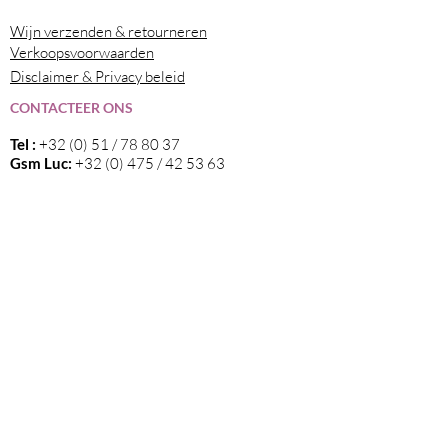
Wijn verzenden & retourneren
Verkoopsvoorwaarden
Disclaimer & Privacy beleid
CONTACTEER ONS
Tel :
+32 (0) 51 / 78 80 37
Gsm Luc:
+32 (0) 475 / 42 53 63
Gsm Margaux:
+32 (0) 478 / 21 57 37
Email
:
info@elvama.be
VOLG ONS
Wij zijn de exclusieve invoerder in België
van alle wijnen die op deze website
vermeld staan.
Blijf op de hoogte van nieuwtjes en onze
events via onze nieuwsbrief!
Klik hier