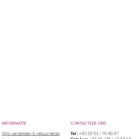
I
NFORMATIE
CONTACTEER ONS
Wijn verzenden & retourneren
Tel :
+32 (0) 51 / 78 80 37
Gsm Luc:
+32 (0) 475 / 42 53 63