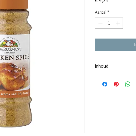
Prijs
€ 4,75
Aantal
*
Inhoud
200ml