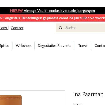
NIEUW
Vintage Vault - exclusieve oude jaargangen
em 5 augustus. Bestellingen geplaatst vanaf 24 juli zullen verwe
r ons
|
Contact
Spirits
Webshop
Degustaties & events
Travel
Conta
Ina Paarman 