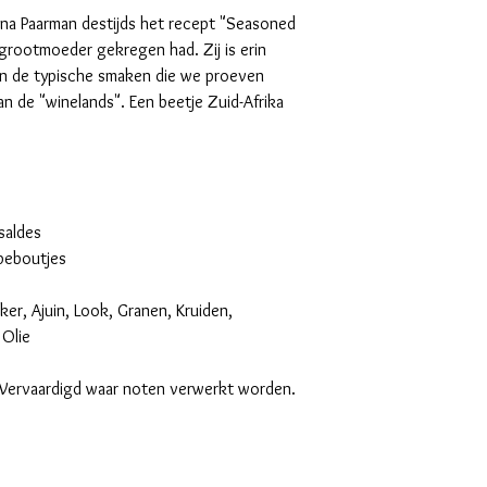
t Ina Paarman destijds het recept "Seasoned
grootmoeder gekregen had. Zij is erin
an de typische smaken die we proeven
an de "winelands". Een beetje Zuid-Afrika
saldes
peboutjes
ker, Ajuin, Look, Granen, Kruiden,
 Olie
. Vervaardigd waar noten verwerkt worden.