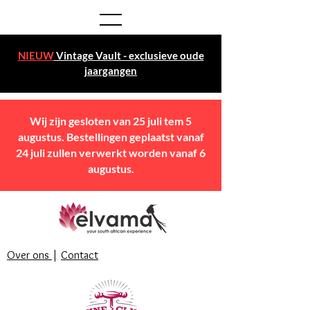
NIEUW
Vintage Vault - exclusieve oude
jaargangen
Wij zijn gesloten van 25 juli tem 5
augustus. Bestellingen geplaatst vanaf
24 juli zullen verwerkt worden vanaf 6
augustus.
Over ons
|
Contact