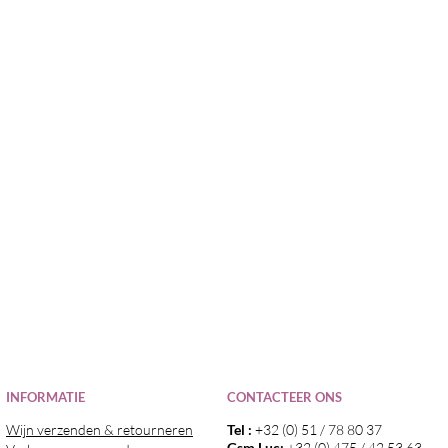
I
NFORMATIE
CONTACTEER ONS
Wijn verzenden & retourneren
Tel :
+32 (0) 51 / 78 80 37
Gsm Luc:
+32 (0) 475 / 42 53 63