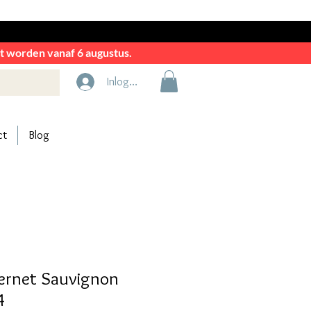
rkt worden vanaf 6 augustus.
Inloggen
ct
Blog
bernet Sauvignon
4