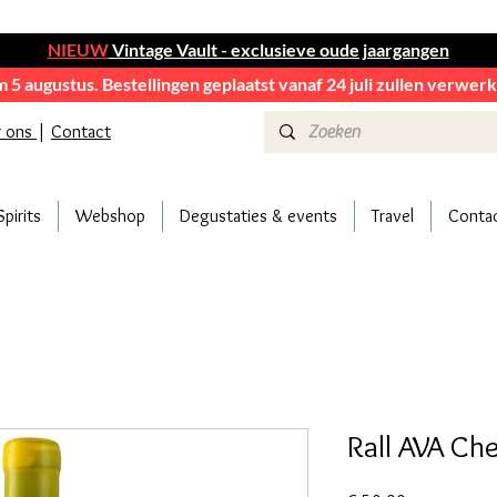
NIEUW
Vintage Vault - exclusieve oude jaargangen
em 5 augustus. Bestellingen geplaatst vanaf 24 juli zullen verwe
r ons
|
Contact
Spirits
Webshop
Degustaties & events
Travel
Conta
Rall AVA Ch