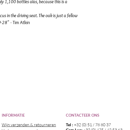
nly 1,100 bottles alas, because this is a
cus in the driving seat. The oak is just a fellow
9-28"
- Tim Atkin
I
NFORMATIE
CONTACTEER ONS
Wijn verzenden & retourneren
Tel :
+32 (0) 51 / 78 80 37
Gsm Luc:
+32 (0) 475 / 42 53 63