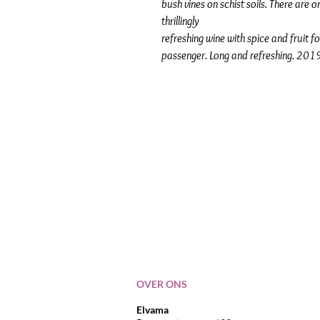
bush vines on schist soils. There are o
thrillingly
refreshing wine with spice and fruit fo
passenger. Long and refreshing. 201
OVER ONS
Elvama