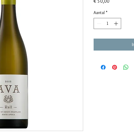
Prijs
€ 50,00
Aantal
*