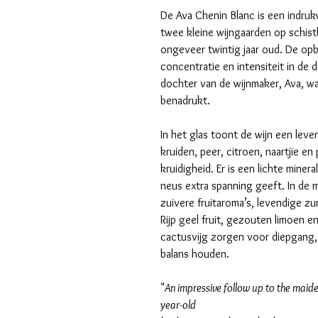
De Ava Chenin Blanc is een indruk
twee kleine wijngaarden op schi
ongeveer twintig jaar oud. De opb
concentratie en intensiteit in de 
dochter van de wijnmaker, Ava, wa
benadrukt.
In het glas toont de wijn een lev
kruiden, peer, citroen, naartjie e
kruidigheid. Er is een lichte miner
neus extra spanning geeft. In de m
zuivere fruitaroma’s, levendige zu
Rijp geel fruit, gezouten limoen e
cactusvijg zorgen voor diepgang, t
balans houden.
"
An impressive follow up to the maid
year-old