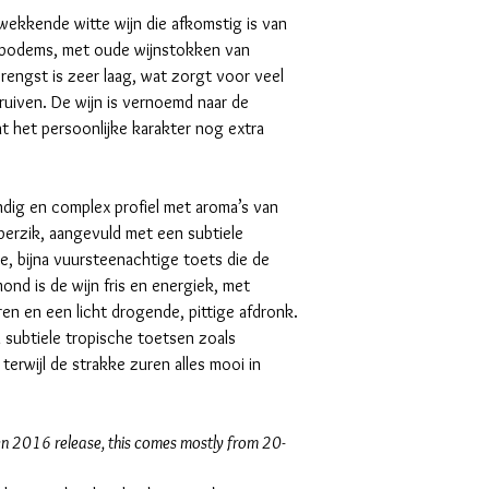
wekkende witte wijn die afkomstig is van
stbodems, met oude wijnstokken van
rengst is zeer laag, wat zorgt voor veel
druiven. De wijn is vernoemd naar de
t het persoonlijke karakter nog extra
endig en complex profiel met aroma’s van
n perzik, aangevuld met een subtiele
ale, bijna vuursteenachtige toets die de
ond is de wijn fris en energiek, met
ren en een licht drogende, pittige afdronk.
n subtiele tropische toetsen zoals
erwijl de strakke zuren alles mooi in
en 2016 release, this comes mostly from 20-