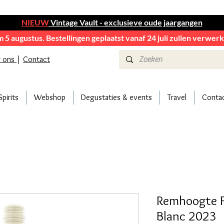
NIEUW
Vintage Vault - exclusieve oude jaargangen
em 5 augustus. Bestellingen geplaatst vanaf 24 juli zullen verwe
r ons
|
Contact
Spirits
Webshop
Degustaties & events
Travel
Conta
Remhoogte Fi
Blanc 2023