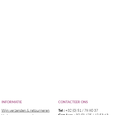
I
NFORMATIE
CONTACTEER ONS
Wijn verzenden & retourneren
Tel :
+32 (0) 51 / 78 80 37
Gsm Luc:
+32 (0) 475 / 42 53 63