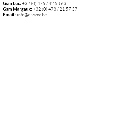
Gsm Luc:
+32 (0) 475 / 42 53 63
Gsm Margaux:
+32 (0) 478 / 21 57 37
Email
:
info@elvama.be
VOLG ONS
Wij zijn de exclusieve invoerder in België
van alle wijnen die op deze website
vermeld staan.
Blijf op de hoogte van nieuwtjes en onze
events via onze nieuwsbrief!
Klik hier
om je in te schrijven