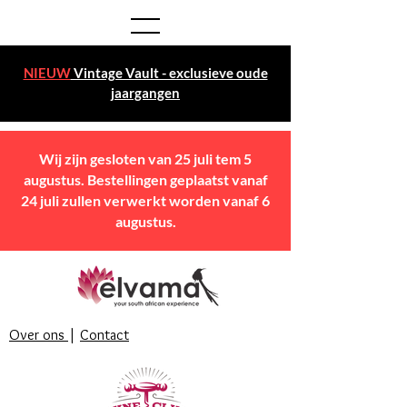
NIEUW
Vintage Vault - exclusieve oude
jaargangen
Wij zijn gesloten van 25 juli tem 5
augustus. Bestellingen geplaatst vanaf
24 juli zullen verwerkt worden vanaf 6
augustus.
Over ons
|
Contact