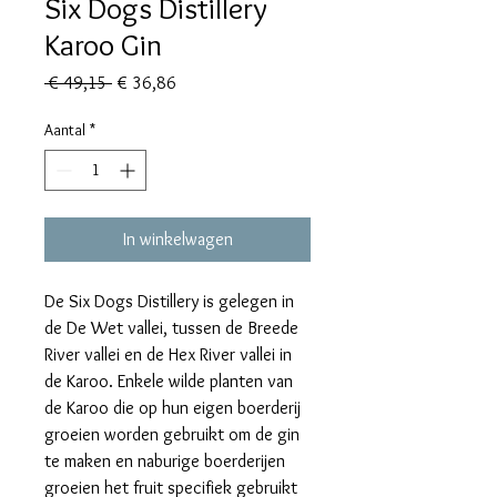
Six Dogs Distillery
Karoo Gin
Normale
Verkoopprijs
 € 49,15 
€ 36,86
prijs
Aantal
*
In winkelwagen
De Six Dogs Distillery is gelegen in
de De Wet vallei, tussen de Breede
River vallei en de Hex River vallei in
de Karoo. Enkele wilde planten van
de Karoo die op hun eigen boerderij
groeien worden gebruikt om de gin
te maken en naburige boerderijen
groeien het fruit specifiek gebruikt