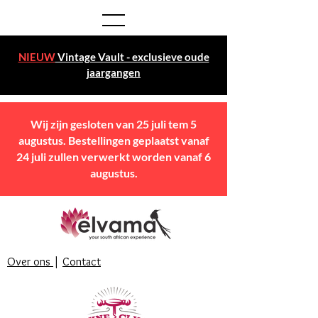
NIEUW
Vintage Vault - exclusieve oude
jaargangen
Wij zijn gesloten van 25 juli tem 5
augustus. Bestellingen geplaatst vanaf
24 juli zullen verwerkt worden vanaf 6
augustus.
Over ons
|
Contact