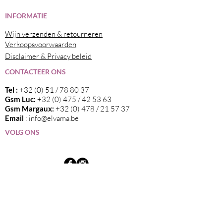
I
NFORMATIE
Wijn verzenden & retourneren
Verkoopsvoorwaarden
Disclaimer & Privacy beleid
CONTACTEER ONS
Tel :
+32 (0) 51 / 78 80 37
Gsm Luc:
+32 (0) 475 / 42 53 63
Gsm Margaux:
+32 (0) 478 / 21 57 37
Email
:
info@elvama.be
VOLG ONS
Wij zijn de exclusieve invoerder in België
van alle wijnen die op deze website
vermeld staan.
Blijf op de hoogte van nieuwtjes en onze