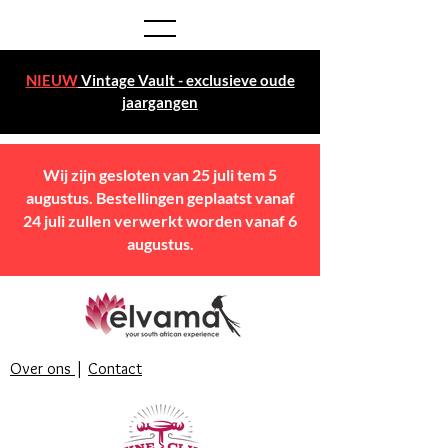
NIEUW
Vintage Vault - exclusieve oude
jaargangen
Wij zijn gesloten van 25 juli tem 5
augustus. Bestellingen geplaatst vanaf
24 juli zullen verwerkt worden vanaf 6
augustus.
Over ons
|
Contact