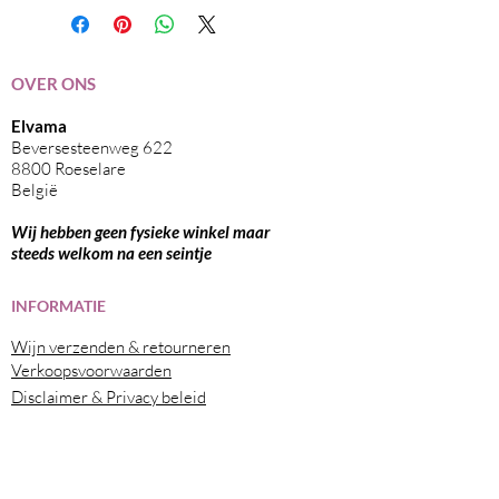
OVER ONS
Elvama
Beversesteenweg 622
8800 Roeselare
België
Wij hebben geen fysieke winkel maar
steeds welkom na een seintje
I
NFORMATIE
Wijn verzenden & retourneren
Verkoopsvoorwaarden
Disclaimer & Privacy beleid
CONTACTEER ONS
Tel :
+32 (0) 51 / 78 80 37
Gsm Luc:
+32 (0) 475 / 42 53 63