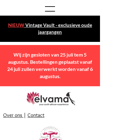
NIEUW
Vintage Vault - exclusieve oude
jaargangen
Wij zijn gesloten van 25 juli tem 5
augustus. Bestellingen geplaatst vanaf
24 juli zullen verwerkt worden vanaf 6
augustus.
Over ons
|
Contact