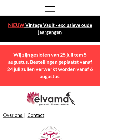
NIEUW
Vintage Vault - exclusieve oude
jaargangen
Wij zijn gesloten van 25 juli tem 5
augustus. Bestellingen geplaatst vanaf
24 juli zullen verwerkt worden vanaf 6
augustus.
Over ons
|
Contact