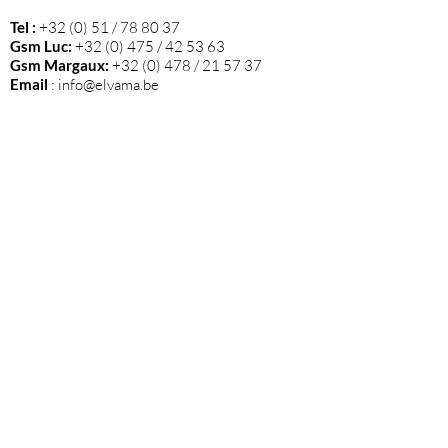
Tel :
+32 (0) 51 / 78 80 37
Gsm Luc:
+32 (0) 475 / 42 53 63
Gsm Margaux:
+32 (0) 478 / 21 57 37
Email
:
info@elvama.be
VOLG ONS
Wij zijn de exclusieve invoerder in België
van alle wijnen die op deze website
vermeld staan.
Blijf op de hoogte van nieuwtjes en onze
events via onze nieuwsbrief!
Klik hier
om je in te schrijven