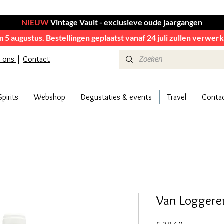
NIEUW
Vintage Vault - exclusieve oude jaargangen
em 5 augustus. Bestellingen geplaatst vanaf 24 juli zullen verwe
r ons
|
Contact
Spirits
Webshop
Degustaties & events
Travel
Conta
Van Loggere