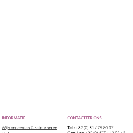
I
NFORMATIE
CONTACTEER ONS
Wijn verzenden & retourneren
Tel :
+32 (0) 51 / 78 80 37
Gsm Luc:
+32 (0) 475 / 42 53 63